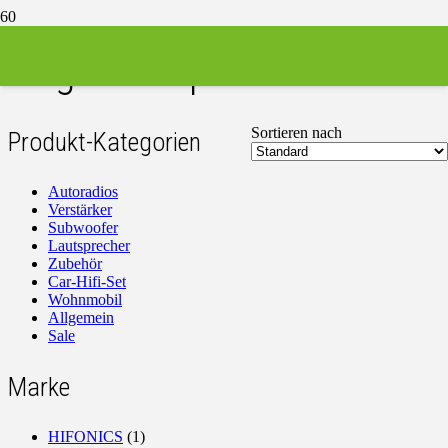
Single-Bandpass 30 cm
Sortieren nach
Produkt-Kategorien
Autoradios
Verstärker
Subwoofer
Lautsprecher
Zubehör
Car-Hifi-Set
Wohnmobil
Allgemein
Sale
Marke
HIFONICS
(1)