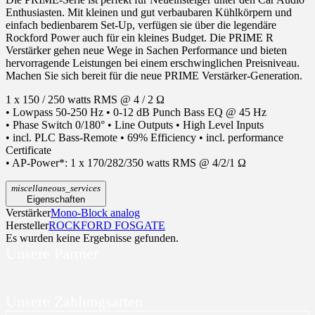
Enthusiasten. Mit kleinen und gut verbaubaren Kühlkörpern und
einfach bedienbarem Set-Up, verfügen sie über die legendäre
Rockford Power auch für ein kleines Budget. Die PRIME R
Verstärker gehen neue Wege in Sachen Performance und bieten
hervorragende Leistungen bei einem erschwinglichen Preisniveau.
Machen Sie sich bereit für die neue PRIME Verstärker-Generation.
1 x 150 / 250 watts RMS @ 4 / 2 Ω
• Lowpass 50-250 Hz • 0-12 dB Punch Bass EQ @ 45 Hz
• Phase Switch 0/180° • Line Outputs • High Level Inputs
• incl. PLC Bass-Remote • 69% Efficiency • incl. performance
Certificate
• AP-Power*: 1 x 170/282/350 watts RMS @ 4/2/1 Ω
miscellaneous_services
Eigenschaften
Verstärker
Mono-Block analog
Hersteller
ROCKFORD FOSGATE
Es wurden keine Ergebnisse gefunden.
Unsere Partner
Unsere Zahlungsarten