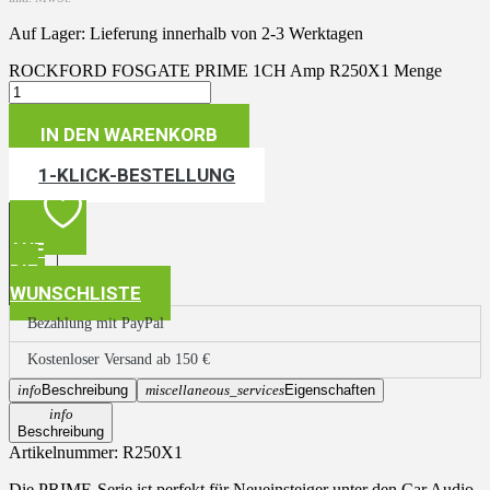
Auf Lager: Lieferung innerhalb von 2-3 Werktagen
ROCKFORD FOSGATE PRIME 1CH Amp R250X1 Menge
IN DEN WARENKORB
1-KLICK-BESTELLUNG
AUF
DIE
WUNSCHLISTE
Bezahlung mit PayPal
Kostenloser Versand ab 150 €
info
Beschreibung
miscellaneous_services
Eigenschaften
info
Beschreibung
Artikelnummer:
R250X1
Die PRIME-Serie ist perfekt für Neueinsteiger unter den Car Audio