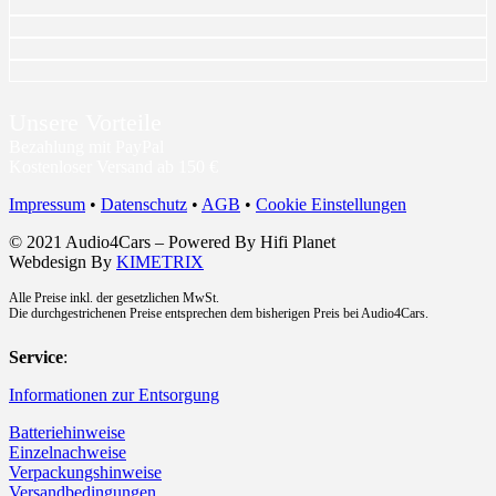
Unsere Vorteile
Bezahlung mit PayPal
Kostenloser Versand ab 150 €
Impressum
•
Datenschutz
•
AGB
•
Cookie Einstellungen
© 2021 Audio4Cars – Powered By Hifi Planet
Webdesign By
KIMETRIX
Alle Preise inkl. der gesetzlichen MwSt.
Die durchgestrichenen Preise entsprechen dem bisherigen Preis bei Audio4Cars.
Service
:
Informationen zur Entsorgung
Batteriehinweise
Einzelnachweise
Verpackungshinweise
Versandbedingungen