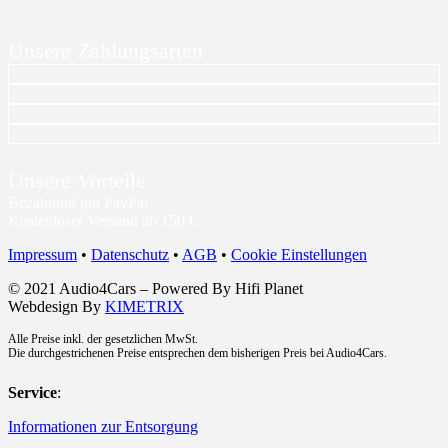
Unsere Zahlungsarten
Unsere Vorteile
Bezahlung mit PayPal
Kostenloser Versand ab 150 €
Impressum
•
Datenschutz
•
AGB
•
Cookie Einstellungen
© 2021 Audio4Cars – Powered By Hifi Planet
Webdesign By
KIMETRIX
Alle Preise inkl. der gesetzlichen MwSt.
Die durchgestrichenen Preise entsprechen dem bisherigen Preis bei Audio4Cars.
Service
:
Informationen zur Entsorgung