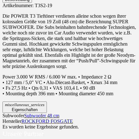
Artikelnummer:
T3S2-19
Die POWER T3 Tieftöner verdienen alleine schon wegen ihrer
kolossalen Größe von 19 Zoll (48 cm) die Bezeichnung SUPER
SUBWOOFER. Die Subs beinhalten bahnbrechende Technologien,
welche noch nie zuvor im Car Audio verwendet wurden, wie z.B.
die Spritzguss-Sicken, die stark und haltbar wie hochwertiges
Gummi sind. Hochkant gewickelte Schwingspulen ermöglichen
sehr enge, luftdichte Wicklungen, welche bei hoher Belastung
optimal gekühlt sind. Ebenfalls ein Highlight ist der große Neodym-
Magnetanrieb, der zusammen mit der “Push/Pull”-Schwingspule für
sehr präzise Auslenkungen sorgt.
Power 3.000 W RMS / 6.000 W max. • Impedance 2 Ω
• 127 mm / 5,0″ VC • Alu-Diecast-Basket, • Xmax 34 mm
• Fs 27,5 Hz • Qts 0,31 • VAS 103,4 L • 90 dB
• Mounting depth 396 mm • Mounting diameter 450 mm
miscellaneous_services
Eigenschaften
Subwoofer
Subwoofer 48 cm
Hersteller
ROCKFORD FOSGATE
Es wurden keine Ergebnisse gefunden.
Unsere Partner