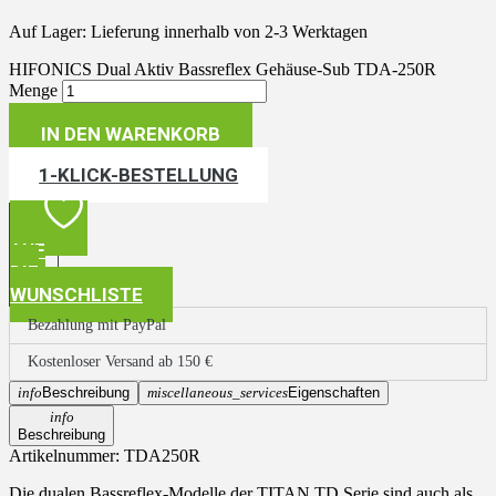
Auf Lager: Lieferung innerhalb von 2-3 Werktagen
HIFONICS Dual Aktiv Bassreflex Gehäuse-Sub TDA-250R
Menge
IN DEN WARENKORB
1-KLICK-BESTELLUNG
AUF
DIE
WUNSCHLISTE
Bezahlung mit PayPal
Kostenloser Versand ab 150 €
info
Beschreibung
miscellaneous_services
Eigenschaften
info
Beschreibung
Artikelnummer:
TDA250R
Die dualen Bassreflex-Modelle der
TITAN TD
Serie sind auch als