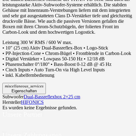
leistungsstarke Aktiv-Subwoofer-Systeme erhältlich. Die stabilen
Gehäuse mit Innenraum-Verstrebungen liefern mit dem integrierten
und sehr gut ausgestatteten Class D-Verstärker tiefe und gleichzeitig
druckvolle Bässe. Wie auch die passiven Versionen gefallen die
Boxen mit ihren Chrom-Schutzbügeln, der folierten Front im
Carbon-Look und dem hochwertigen Logostick.
Leistung 300 W RMS / 600 W max.
• 10″ (25 cm) Aktiv Dual-Bassreflex-Box • Logo-Stick
• PP-Injection-Cone • Chrom-Bügel • Frontblende in Carbon-Look
• Digital Verstärker • Lowpass 50-150 Hz • 12/18 dB
• Phasenschalter 0°/180° • Bass-Boost 0-12 dB @ 45 Hz
• Cinch Inputs • Auto Turn-On via High Level Inputs
• inkl. Kabelfernbedienung
miscellaneous_services
Eigenschaften
Subwoofer
Dual-Bassreflexbox 2×25 cm
Hersteller
HIFONICS
Es wurden keine Ergebnisse gefunden.
Unsere Partner
Unsere Zahlungsarten