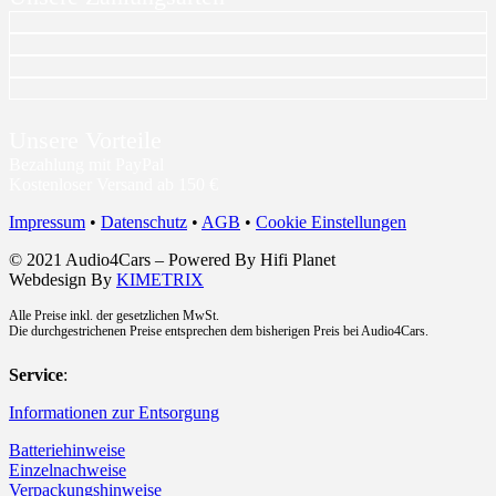
Unsere Vorteile
Bezahlung mit PayPal
Kostenloser Versand ab 150 €
Impressum
•
Datenschutz
•
AGB
•
Cookie Einstellungen
© 2021 Audio4Cars – Powered By Hifi Planet
Webdesign By
KIMETRIX
Alle Preise inkl. der gesetzlichen MwSt.
Die durchgestrichenen Preise entsprechen dem bisherigen Preis bei Audio4Cars.
Service
:
Informationen zur Entsorgung
Batteriehinweise
Einzelnachweise
Verpackungshinweise