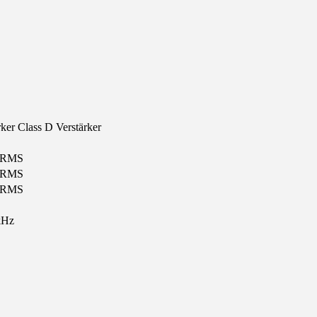
rker Class D Verstärker
t RMS
t RMS
t RMS
kHz