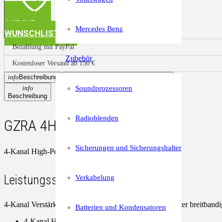
AUF DIE
Mercedes Benz
WUNSCHLISTE
Bezahlung mit PayPal
Zubehör
Kostenloser Versand ab 150 €
info
Beschreibung
miscellaneous_services
Eigenschaften
Soundprozessoren
info
Beschreibung
Radioblenden
GZRA 4HD
Sicherungen und Sicherungshalter
4-Kanal High-Performance Class D Verstärker
Leistungsstarker 4-Kanal Verstärker
Verkabelung
4-Kanal Verstärker mit Class AD Schaltung mit integrierter breitband
Batterien und Kondensatoren
4-Kanal Hochleistungsverstärker