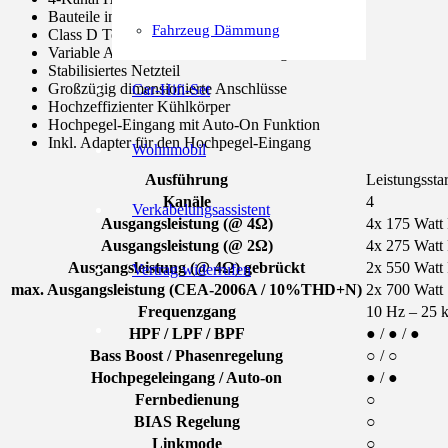
Bauteile in SMD-Technik
Fahrzeug Dämmung
Class D Technologie
Variable Aktivweiche mit weitem Regelbereich
Stabilisiertes Netzteil
Großzügig dimensionierte Anschlüsse
Car-Hifi-Set
Hochzeffizienter Kühlkörper
Hochpegel-Eingang mit Auto-On Funktion
Inkl. Adapter für den Hochpegel-Eingang
Wohnmobil
Ausführung
Leistungssta
Kanäle
4
Verkabelungsassistent
Ausgangsleistung (@ 4Ω)
4x 175 Wat
Ausgangsleistung (@ 2Ω)
4x 275 Wat
Ausgangsleistung (@ 4Ω) gebrückt
2x 550 Wat
Vertrag widerrufen
max. Ausgangsleistung (CEA-2006A / 10%THD+N)
2x 700 Watt
Frequenzgang
10 Hz – 25 
HPF / LPF / BPF
● / ● / ●
Bass Boost / Phasenregelung
○ / ○
Hochpegeleingang / Auto-on
● / ●
Fernbedienung
○
BIAS Regelung
○
Linkmode
○