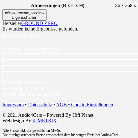
Abmessungen (B x L x H)
186 x 268 x
miscellaneous_services
Eigenschaften
Hersteller
GROUND ZERO
Es wurden keine Ergebnisse gefunden.
Unsere Partner
Unsere Zahlungsarten
Unsere Vorteile
Bezahlung mit PayPal
Kostenloser Versand ab 150 €
Impressum
•
Datenschutz
•
AGB
•
Cookie Einstellungen
© 2021 Audio4Cars – Powered By Hifi Planet
Webdesign By
KIMETRIX
Alle Preise inkl. der gesetzlichen MwSt.
Die durchgestrichenen Preise entsprechen dem bisherigen Preis bei Audio4Cars.