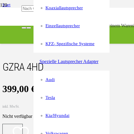
Start
Koaxiallautsprecher
/
Verstärker
/
4- Kanal Endstufen
Produkt
wurde deinem Warenk
Einzellautsprecher
/
GZRA 4HD
KFZ- Spezifische Systeme
Spezielle Lautsprecher Adapter
GZRA 4HD
Audi
399,00
€
Tesla
inkl. MwSt.
Kia/Hyundai
Nicht verfügbar
Volkswagen