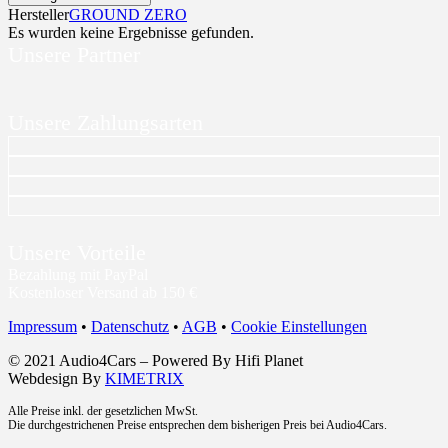
Hersteller
GROUND ZERO
Es wurden keine Ergebnisse gefunden.
Unsere Partner
Unsere Zahlungsarten
Unsere Vorteile
Bezahlung mit PayPal
Kostenloser Versand ab 150 €
Impressum
•
Datenschutz
•
AGB
•
Cookie Einstellungen
© 2021 Audio4Cars – Powered By Hifi Planet
Webdesign By
KIMETRIX
Alle Preise inkl. der gesetzlichen MwSt.
Die durchgestrichenen Preise entsprechen dem bisherigen Preis bei Audio4Cars.