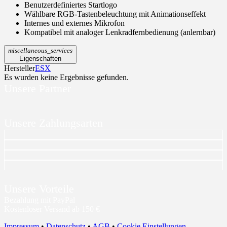
Benutzerdefiniertes Startlogo
Wählbare RGB-Tastenbeleuchtung mit Animationseffekt
Internes und externes Mikrofon
Kompatibel mit analoger Lenkradfernbedienung (anlernbar)
miscellaneous_services
Eigenschaften
Hersteller
ESX
Es wurden keine Ergebnisse gefunden.
Unsere Partner
Unsere Zahlungsarten
Unsere Vorteile
Bezahlung mit PayPal
Kostenloser Versand ab 150 €
Impressum
•
Datenschutz
•
AGB
•
Cookie Einstellungen