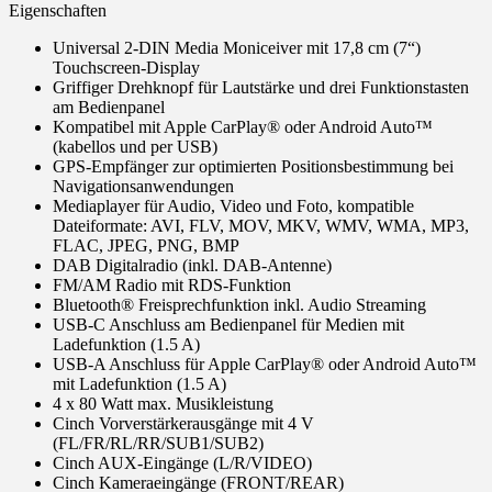
Eigenschaften
Universal 2-DIN Media Moniceiver mit 17,8 cm (7“)
Touchscreen-Display
Griffiger Drehknopf für Lautstärke und drei Funktionstasten
am Bedienpanel
Kompatibel mit Apple CarPlay
®
oder Android Auto™
(kabellos und per USB)
GPS-Empfänger zur optimierten Positionsbestimmung bei
Navigationsanwendungen
Mediaplayer für Audio, Video und Foto, kompatible
Dateiformate: AVI, FLV, MOV, MKV, WMV, WMA, MP3,
FLAC, JPEG, PNG, BMP
DAB Digitalradio (inkl. DAB-Antenne)
FM/AM Radio mit RDS-Funktion
Bluetooth
®
Freisprechfunktion inkl. Audio Streaming
USB-C Anschluss am Bedienpanel für Medien mit
Ladefunktion (1.5 A)
USB-A Anschluss für Apple CarPlay
®
oder Android Auto™
mit Ladefunktion (1.5 A)
4 x 80 Watt max. Musikleistung
Cinch Vorverstärkerausgänge mit 4 V
(FL/FR/RL/RR/SUB1/SUB2)
Cinch AUX-Eingänge (L/R/VIDEO)
Cinch Kameraeingänge (FRONT/REAR)