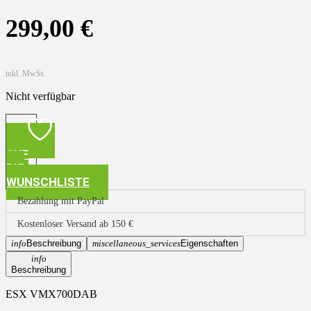
299,00
€
inkl. MwSt.
Nicht verfügbar
AUF
DIE
WUNSCHLISTE
Bezahlung mit PayPal
Kostenloser Versand ab 150 €
info
Beschreibung
miscellaneous_services
Eigenschaften
info
Beschreibung
ESX VMX700DAB